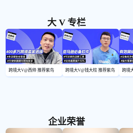
大 V 专栏
跨境大V@西帅 推荐紫鸟
跨境大V@钱大柱 推荐紫鸟
跨境大
鸟
企业荣誉